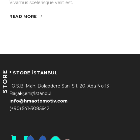
Vivamus scelerisque velit est.
READ MORE
STORE
* STORE İSTANBUL
İ.O.S.B. Mah. Dolapdere San. Sit. 20. Ada No:13
Başakşehir/İstanbul
info@hmaotomotiv.com
(+90) 541-3085642