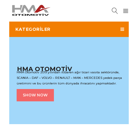
KATEGORILER
H
M
A
O
T
O
M
O
T
İ
V
HMA Otomotiv 2019 yılından itibaren ağır ticari vasıta sektöründe,
SCANIA – DAF – VOLVO – RENAULT – MAN – MERCEDES yedek parça
üretimini ve bu ürünlerin tüm dünyada ihracatını yapmaktadır.
SHOW NOW