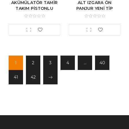
AKÜMÜLATÖR TAMİR
ALT IZGARA ÖN
TAKIM PİSTONLU
PANJUR YENİ TİP
1
2
3
4
…
40
41
42