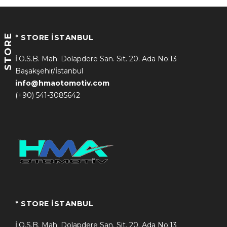
STORE
* STORE İSTANBUL
İ.O.S.B. Mah. Dolapdere San. Sit. 20. Ada No:13
Başakşehir/İstanbul
info@hmaotomotiv.com
(+90) 541-3085642
* STORE İSTANBUL
İ.O.S.B. Mah. Dolapdere San. Sit. 20. Ada No:13