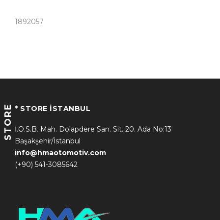
1892057
STORE
* STORE İSTANBUL
İ.O.S.B. Mah. Dolapdere San. Sit. 20. Ada No:13
Başakşehir/İstanbul
info@hmaotomotiv.com
(+90) 541-3085642