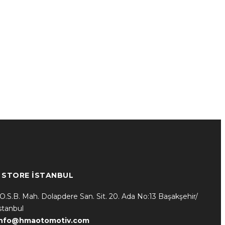
* STORE İSTANBUL
.O.S.B. Mah. Dolapdere San. Sit. 20. Ada No:13 Başakşehir/
stanbul
info@hmaotomotiv.com