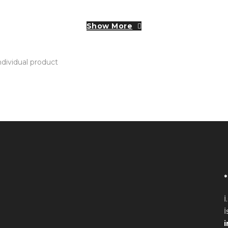
Show More
dividual product
İ
İ