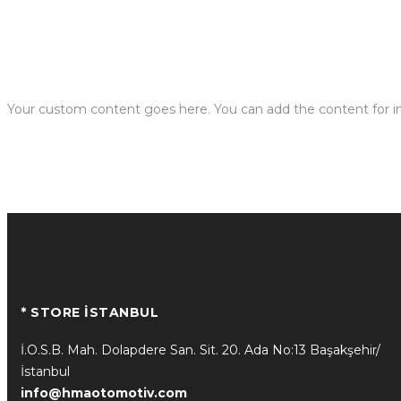
Your custom content goes here. You can add the content for in
* STORE İSTANBUL
İ.O.S.B. Mah. Dolapdere San. Sit. 20. Ada No:13 Başakşehir/
İstanbul
info@hmaotomotiv.com