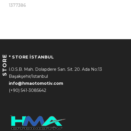
1377386
STORE
* STORE İSTANBUL
İ.O.S.B. Mah. Dolapdere San. Sit. 20. Ada No:13
Başakşehir/İstanbul
info@hmaotomotiv.com
(+90) 541-3085642