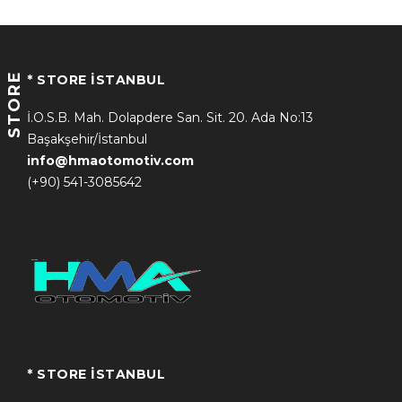
STORE
* STORE İSTANBUL
İ.O.S.B. Mah. Dolapdere San. Sit. 20. Ada No:13
Başakşehir/İstanbul
info@hmaotomotiv.com
(+90) 541-3085642
* STORE İSTANBUL