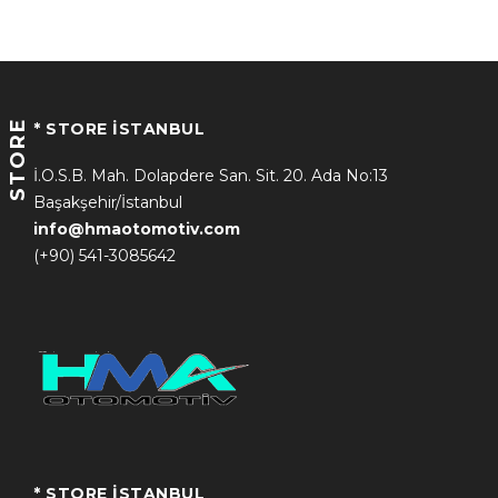
STORE
* STORE İSTANBUL
İ.O.S.B. Mah. Dolapdere San. Sit. 20. Ada No:13
Başakşehir/İstanbul
info@hmaotomotiv.com
(+90) 541-3085642
* STORE İSTANBUL