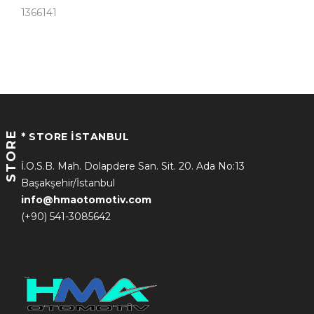
1366141
STORE
* STORE İSTANBUL
İ.O.S.B. Mah. Dolapdere San. Sit. 20. Ada No:13
Başakşehir/İstanbul
info@hmaotomotiv.com
(+90) 541-3085642