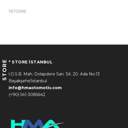
1870598
STORE
* STORE İSTANBUL
İ.O.S.B. Mah. Dolapdere San. Sit. 20. Ada No:13
Başakşehir/İstanbul
info@hmaotomotiv.com
(+90) 541-3085642