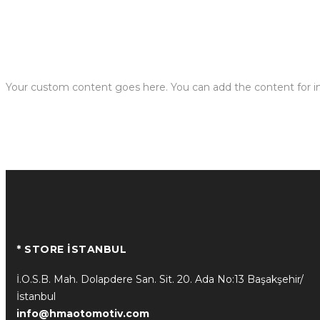
Your custom content goes here. You can add the content for in
* STORE İSTANBUL
İ.O.S.B. Mah. Dolapdere San. Sit. 20. Ada No:13 Başakşehir/
İstanbul
info@hmaotomotiv.com