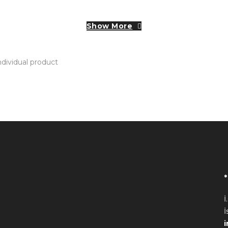
Show More
dividual product
İ
İ