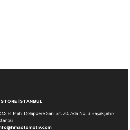
* STORE İSTANBUL
.O.S.B. Mah. Dolapdere San. Sit. 20. Ada No:13 Başakşehir/
stanbul
info@hmaotomotiv.com