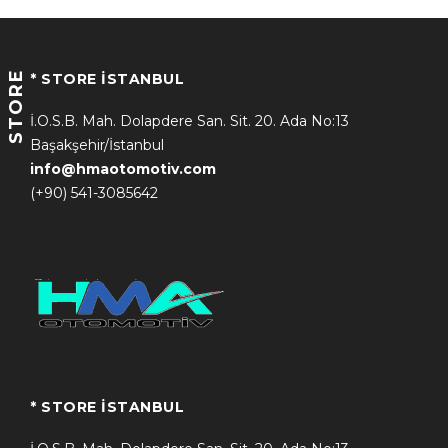
STORE
* STORE İSTANBUL
İ.O.S.B. Mah. Dolapdere San. Sit. 20. Ada No:13
Başakşehir/İstanbul
info@hmaotomotiv.com
(+90) 541-3085642
* STORE İSTANBUL