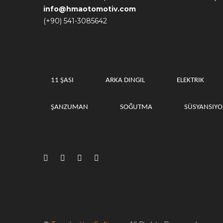
info@hmaotomotiv.com
(+90) 541-3085642
11 ŞASI
ARKA DINGIL
ELEKTRIK
ŞANZUMAN
SOĞUTMA
SÜSYANSIY