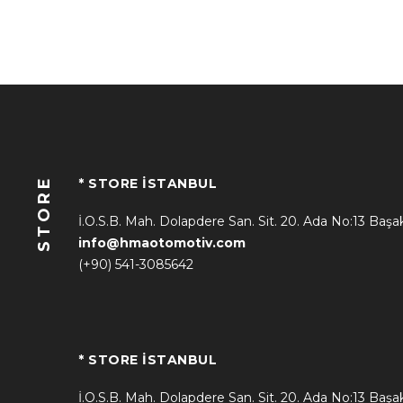
STORE
* STORE İSTANBUL
İ.O.S.B. Mah. Dolapdere San. Sit. 20. Ada No:13 Başa
info@hmaotomotiv.com
(+90) 541-3085642
* STORE İSTANBUL
İ.O.S.B. Mah. Dolapdere San. Sit. 20. Ada No:13 Başa