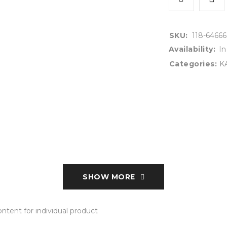
SKU:
118-64666
Availability:
In
Categories:
K
SHOW MORE
tent for individual product