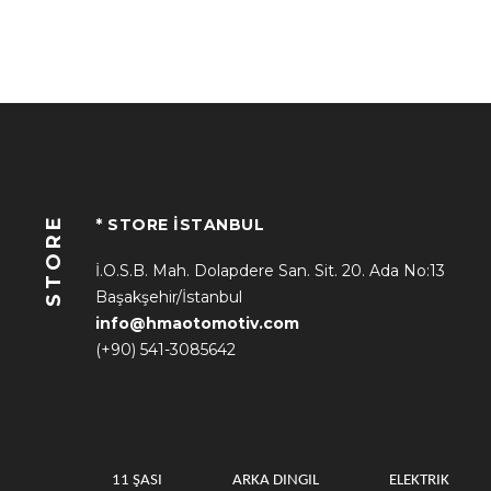
STORE
* STORE İSTANBUL
İ.O.S.B. Mah. Dolapdere San. Sit. 20. Ada No:13
Başakşehir/İstanbul
info@hmaotomotiv.com
(+90) 541-3085642
11 ŞASI
ARKA DINGIL
ELEKTRIK