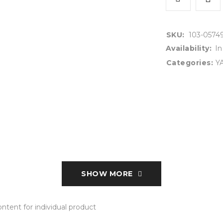
SKU:
103-0574
Availability:
In
Categories:
Y
SHOW MORE
tent for individual product