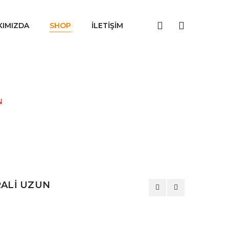
KIMIZDA
SHOP
İLETIŞIM
N
RALİ UZUN