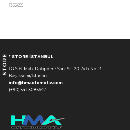
1355655
STORE
* STORE İSTANBUL
İ.O.S.B. Mah. Dolapdere San. Sit. 20. Ada No:13
Başakşehir/İstanbul
info@hmaotomotiv.com
(+90) 541-3085642