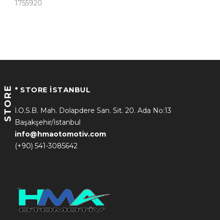
1755920
STORE
* STORE İSTANBUL
İ.O.S.B. Mah. Dolapdere San. Sit. 20. Ada No:13
Başakşehir/İstanbul
info@hmaotomotiv.com
(+90) 541-3085642