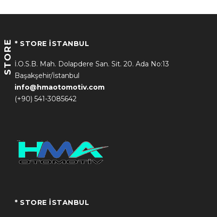
STORE
* STORE İSTANBUL
İ.O.S.B. Mah. Dolapdere San. Sit. 20. Ada No:13
Başakşehir/İstanbul
info@hmaotomotiv.com
(+90) 541-3085642
* STORE İSTANBUL