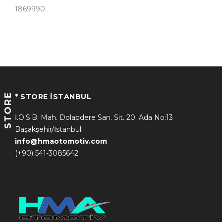
1869990
STORE
* STORE İSTANBUL
İ.O.S.B. Mah. Dolapdere San. Sit. 20. Ada No:13
Başakşehir/İstanbul
info@hmaotomotiv.com
(+90) 541-3085642