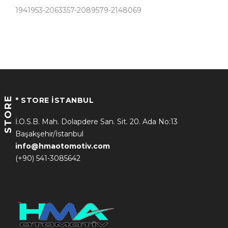
1941953-2063357-2089579-2148069
STORE
* STORE İSTANBUL
İ.O.S.B. Mah. Dolapdere San. Sit. 20. Ada No:13
Başakşehir/İstanbul
info@hmaotomotiv.com
(+90) 541-3085642