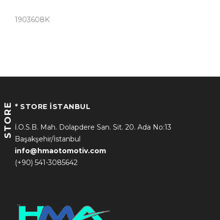
1903608K
STORE
* STORE İSTANBUL
İ.O.S.B. Mah. Dolapdere San. Sit. 20. Ada No:13
Başakşehir/İstanbul
info@hmaotomotiv.com
(+90) 541-3085642