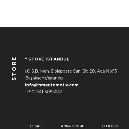
STORE
* STORE İSTANBUL
İ.O.S.B. Mah. Dolapdere San. Sit. 20. Ada No:13
Başakşehir/İstanbul
info@hmaotomotiv.com
(+90) 541-3085642
11 ŞASI
ARKA DINGIL
ELEKTRIK