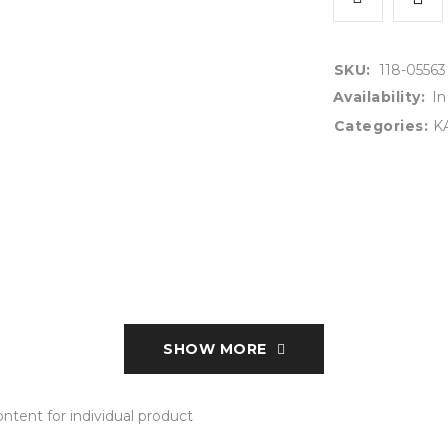
SKU:
118-05563
Availability:
In
Categories:
K
SHOW MORE
tent for individual product