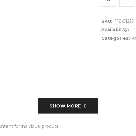
SKU:
118-51215
Availability:
In
Categories:
K
SHOW MORE
tent for individual product