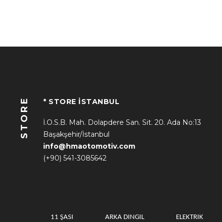
STORE
* STORE İSTANBUL
İ.O.S.B. Mah. Dolapdere San. Sit. 20. Ada No:13
Başakşehir/İstanbul
info@hmaotomotiv.com
(+90) 541-3085642
11 ŞASI
ARKA DINGIL
ELEKTRIK