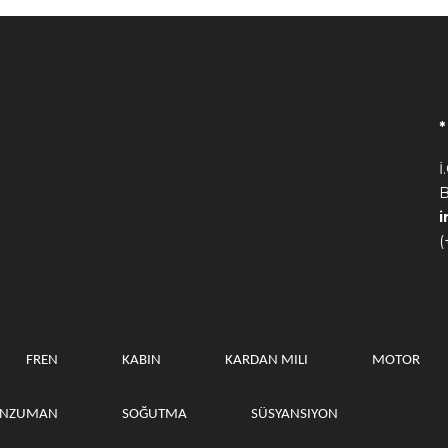
İ
B
(
FREN
KABIN
KARDAN MILI
MOTOR
ANZUMAN
SOĞUTMA
SÜSYANSIYON