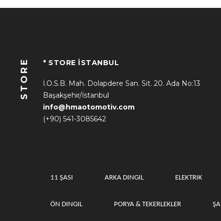
STORE
* STORE İSTANBUL
İ.O.S.B. Mah. Dolapdere San. Sit. 20. Ada No:13
Başakşehir/İstanbul
info@hmaotomotiv.com
(+90) 541-3085642
11 ŞASI
ARKA DINGIL
ELEKTRIK
ÖN DINGIL
PORYA & TEKERLEKLER
Ş