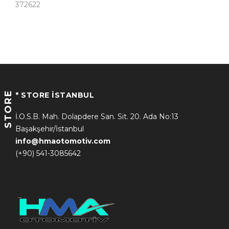
372622
STORE
* STORE İSTANBUL
İ.O.S.B. Mah. Dolapdere San. Sit. 20. Ada No:13
Başakşehir/İstanbul
info@hmaotomotiv.com
(+90) 541-3085642