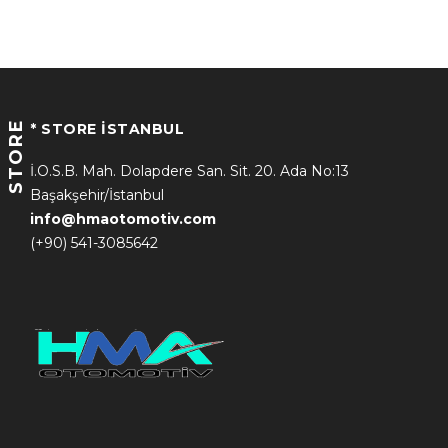
STORE
* STORE İSTANBUL
İ.O.S.B. Mah. Dolapdere San. Sit. 20. Ada No:13
Başakşehir/İstanbul
info@hmaotomotiv.com
(+90) 541-3085642