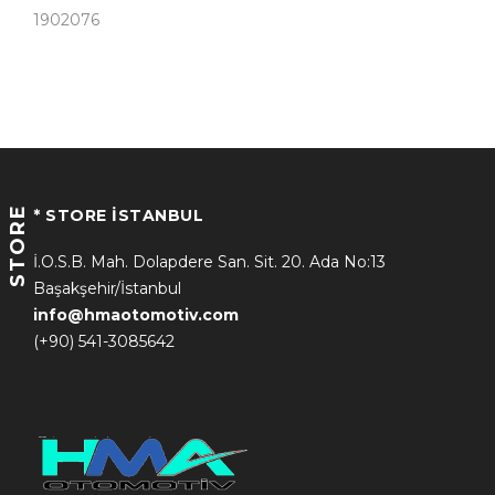
1902076
STORE
* STORE İSTANBUL
İ.O.S.B. Mah. Dolapdere San. Sit. 20. Ada No:13
Başakşehir/İstanbul
info@hmaotomotiv.com
(+90) 541-3085642