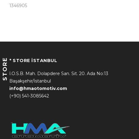
1346905
STORE
* STORE İSTANBUL
İ.O.S.B. Mah. Dolapdere San. Sit. 20. Ada No:13
Başakşehir/İstanbul
info@hmaotomotiv.com
(+90) 541-3085642