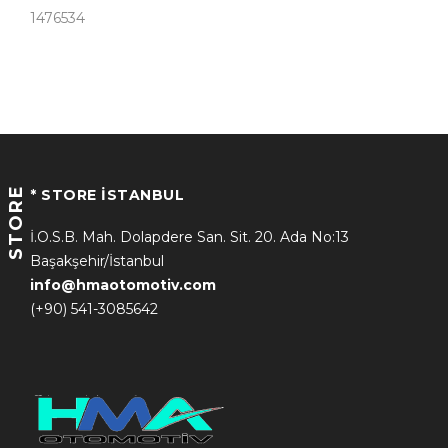
1476534
STORE
* STORE İSTANBUL
İ.O.S.B. Mah. Dolapdere San. Sit. 20. Ada No:13
Başakşehir/İstanbul
info@hmaotomotiv.com
(+90) 541-3085642