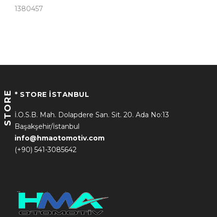
1380457
STORE
* STORE İSTANBUL
İ.O.S.B. Mah. Dolapdere San. Sit. 20. Ada No:13
Başakşehir/İstanbul
info@hmaotomotiv.com
(+90) 541-3085642