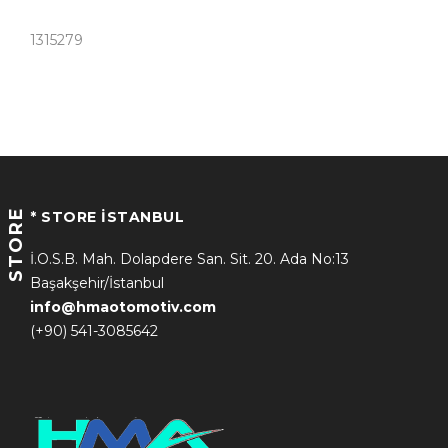
1315279
STORE
* STORE İSTANBUL
İ.O.S.B. Mah. Dolapdere San. Sit. 20. Ada No:13
Başakşehir/İstanbul
info@hmaotomotiv.com
(+90) 541-3085642