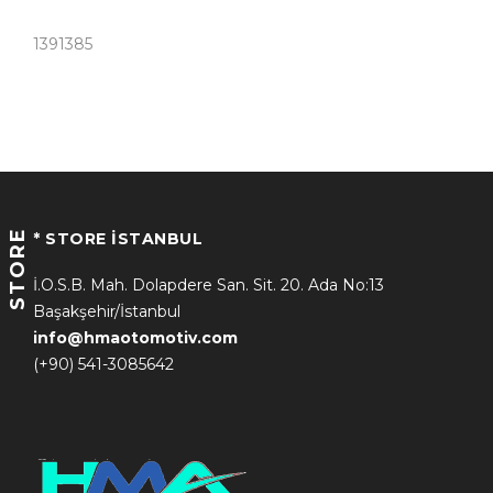
1391385
STORE
* STORE İSTANBUL
İ.O.S.B. Mah. Dolapdere San. Sit. 20. Ada No:13
Başakşehir/İstanbul
info@hmaotomotiv.com
(+90) 541-3085642