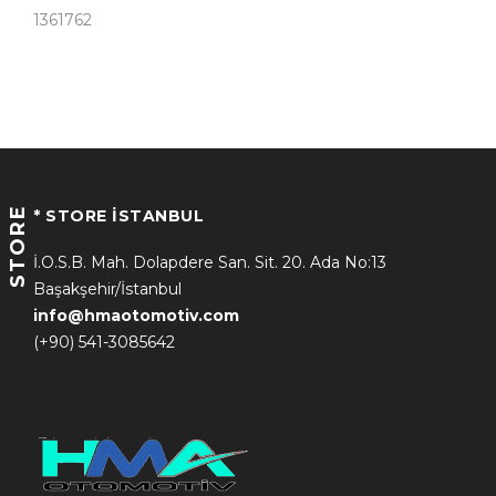
1361762
STORE
* STORE İSTANBUL
İ.O.S.B. Mah. Dolapdere San. Sit. 20. Ada No:13
Başakşehir/İstanbul
info@hmaotomotiv.com
(+90) 541-3085642