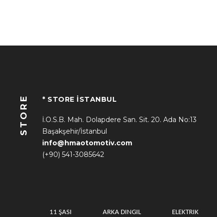
STORE
* STORE İSTANBUL
İ.O.S.B. Mah. Dolapdere San. Sit. 20. Ada No:13
Başakşehir/İstanbul
info@hmaotomotiv.com
(+90) 541-3085642
11 ŞASI
ARKA DINGIL
ELEKTRIK