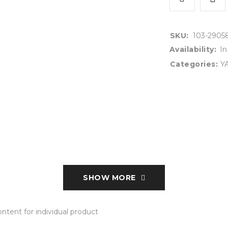
SKU:
103-2905
Availability:
In
Categories:
Y
SHOW MORE
tent for individual product