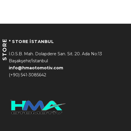
STORE
* STORE İSTANBUL
İ.O.S.B. Mah. Dolapdere San. Sit. 20. Ada No:13
Başakşehir/İstanbul
info@hmaotomotiv.com
(+90) 541-3085642