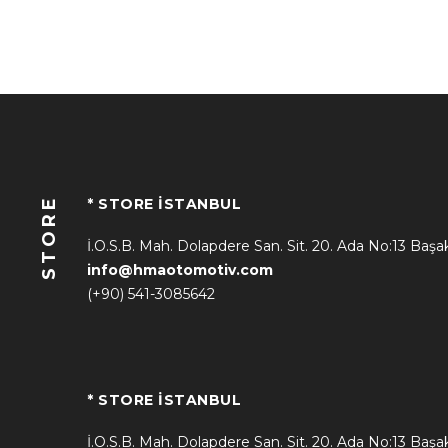
STORE
* STORE İSTANBUL
İ.O.S.B. Mah. Dolapdere San. Sit. 20. Ada No:13 Başa
info@hmaotomotiv.com
(+90) 541-3085642
* STORE İSTANBUL
İ.O.S.B. Mah. Dolapdere San. Sit. 20. Ada No:13 Başa