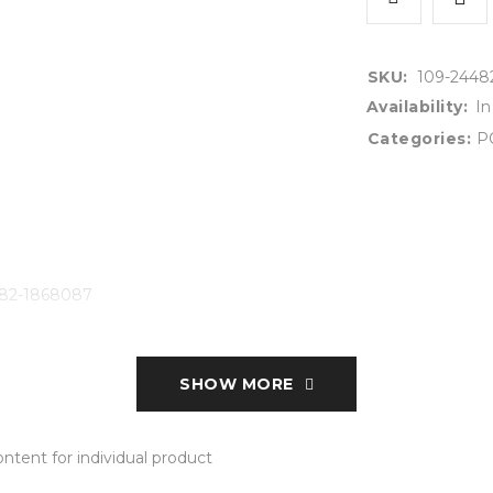
SKU:
109-2448
Availability:
In
Categories:
P
482-1868087
SHOW MORE
tent for individual product