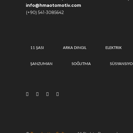
info@hmaotomotiv.com
(+90) 541-3085642
11 ŞASI
ARKA DINGIL
ELEKTRIK
ŞANZUMAN
SOĞUTMA
SÜSYANSIY