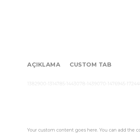
AÇIKLAMA
CUSTOM TAB
1382900-1314785-1443078-1439070-1476945-1724
Your custom content goes here. You can add the con