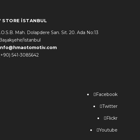
* STORE İSTANBUL
İ.O.S.B. Mah. Dolapdere San. Sit. 20. Ada No:13
Başakşehir/İstanbul
info@hmaotomotiv.com
(+90) 541-3085642
Facebook
Twitter
Flickr
Youtube