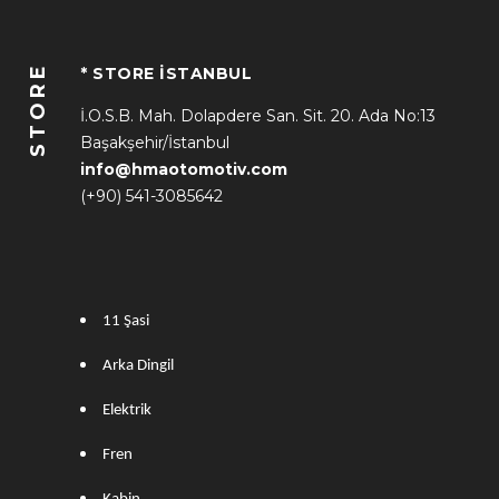
STORE
* STORE İSTANBUL
İ.O.S.B. Mah. Dolapdere San. Sit. 20. Ada No:13
Başakşehir/İstanbul
info@hmaotomotiv.com
(+90) 541-3085642
11 Şasi
Arka Dingil
Elektrik
Fren