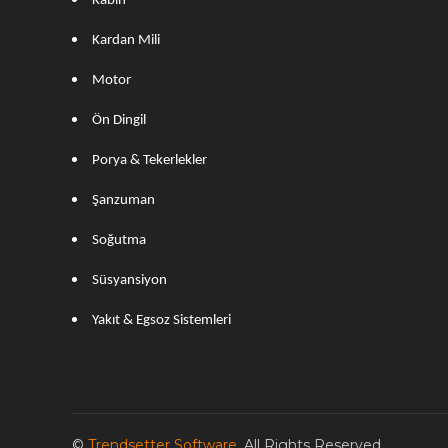
Kabin
Kardan Mili
Motor
Ön Dingil
Porya & Tekerlekler
Şanzuman
Soğutma
Süsyansiyon
Yakıt & Egsoz Sistemleri
©
Trendsetter Software
. All Rights Reserved.