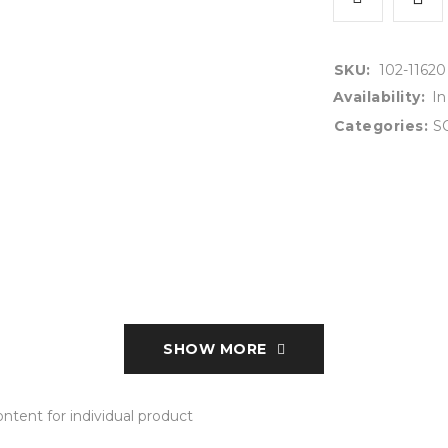
SKU:
102-11620
Availability:
In
Categories:
S
SHOW MORE
tent for individual product