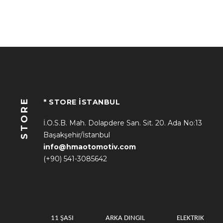
STORE
* STORE İSTANBUL
İ.O.S.B. Mah. Dolapdere San. Sit. 20. Ada No:13
Başakşehir/İstanbul
info@hmaotomotiv.com
(+90) 541-3085642
11 ŞASI
ARKA DINGIL
ELEKTRIK