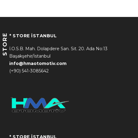
STORE
* STORE İSTANBUL
İ.O.S.B. Mah. Dolapdere San. Sit. 20. Ada No:13
Başakşehir/İstanbul
info@hmaotomotiv.com
(+90) 541-3085642
* STORE İSTANBUL