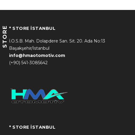
STORE
* STORE İSTANBUL
İ.O.S.B. Mah. Dolapdere San. Sit. 20. Ada No:13
Başakşehir/İstanbul
info@hmaotomotiv.com
(+90) 541-3085642
* STORE İSTANBUL