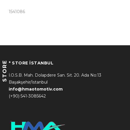
1541086
STORE
* STORE İSTANBUL
İ.O.S.B. Mah. Dolapdere San. Sit. 20. Ada No:13
Başakşehir/İstanbul
info@hmaotomotiv.com
(+90) 541-3085642