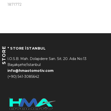
1871772
STORE
* STORE İSTANBUL
İ.O.S.B. Mah. Dolapdere San. Sit. 20. Ada No:13
Başakşehir/İstanbul
info@hmaotomotiv.com
(+90) 541-3085642