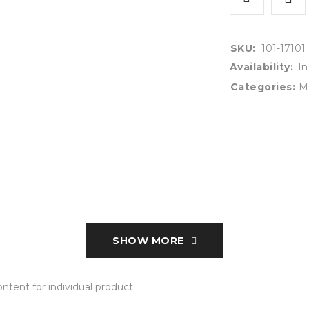
SKU:
101-17101
Availability:
In
Categories:
M
SHOW MORE
tent for individual product