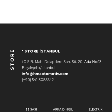
STORE
* STORE İSTANBUL
İ.O.S.B. Mah. Dolapdere San. Sit. 20. Ada No:13
Başakşehir/İstanbul
info@hmaotomotiv.com
(+90) 541-3085642
11 ŞASI
ARKA DINGIL
ELEKTRIK