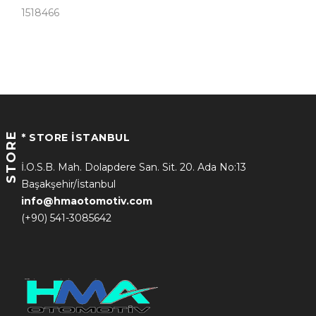
1518466
STORE
* STORE İSTANBUL
İ.O.S.B. Mah. Dolapdere San. Sit. 20. Ada No:13
Başakşehir/İstanbul
info@hmaotomotiv.com
(+90) 541-3085642