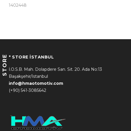
1402448
STORE
* STORE İSTANBUL
İ.O.S.B. Mah. Dolapdere San. Sit. 20. Ada No:13
Başakşehir/İstanbul
info@hmaotomotiv.com
(+90) 541-3085642