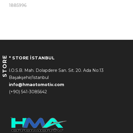
1885996
STORE
* STORE İSTANBUL
İ.O.S.B. Mah. Dolapdere San. Sit. 20. Ada No:13
Başakşehir/İstanbul
info@hmaotomotiv.com
(+90) 541-3085642