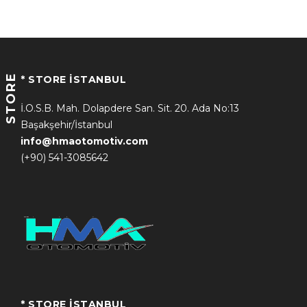
STORE
* STORE İSTANBUL
İ.O.S.B. Mah. Dolapdere San. Sit. 20. Ada No:13
Başakşehir/İstanbul
info@hmaotomotiv.com
(+90) 541-3085642
* STORE İSTANBUL