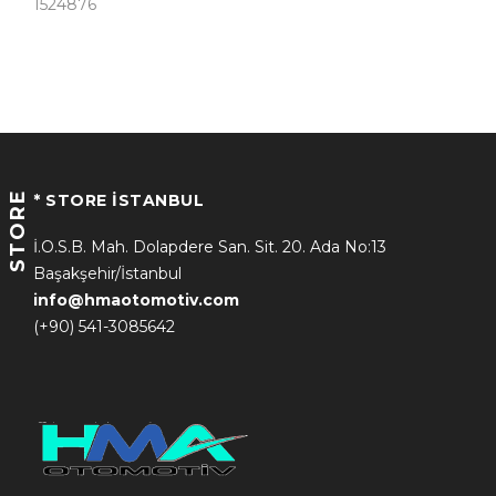
1524876
STORE
* STORE İSTANBUL
İ.O.S.B. Mah. Dolapdere San. Sit. 20. Ada No:13
Başakşehir/İstanbul
info@hmaotomotiv.com
(+90) 541-3085642