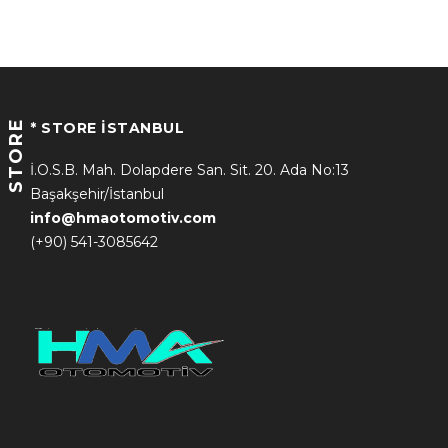
STORE
* STORE İSTANBUL
İ.O.S.B. Mah. Dolapdere San. Sit. 20. Ada No:13
Başakşehir/İstanbul
info@hmaotomotiv.com
(+90) 541-3085642