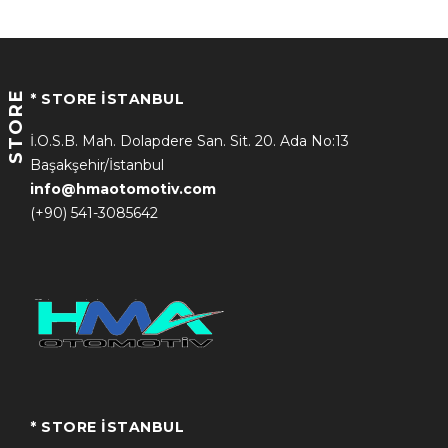
STORE
* STORE İSTANBUL
İ.O.S.B. Mah. Dolapdere San. Sit. 20. Ada No:13
Başakşehir/İstanbul
info@hmaotomotiv.com
(+90) 541-3085642
* STORE İSTANBUL